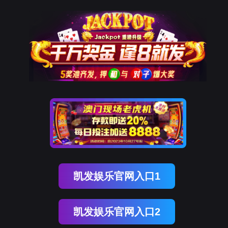
凯发娱乐官网入口1
凯发娱乐官网入口2