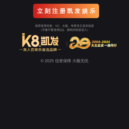
立 刻 注 册 凯 发 娱 乐
推荐使用谷歌、UC、火狐、夸客等主流浏览器
（尽量不要使用QQ、搜狗浏览器进入）
© 2025 信誉保障 大额无忧