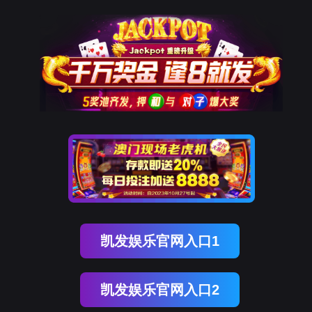
凯发娱乐官网入口1
凯发娱乐官网入口2