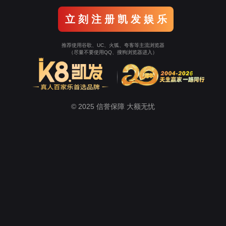
搏!
福宝|同城、安居客：装修业