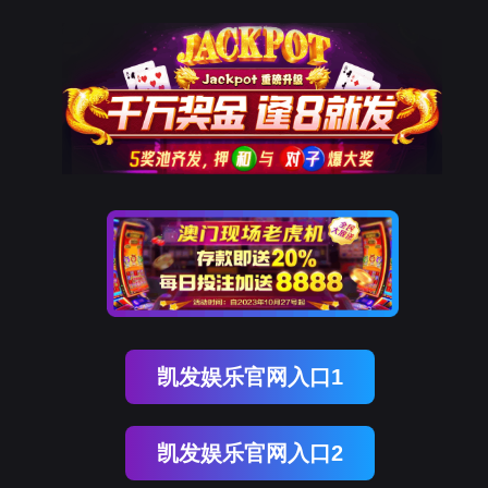
凯发娱乐官网入口1
凯发娱乐官网入口2