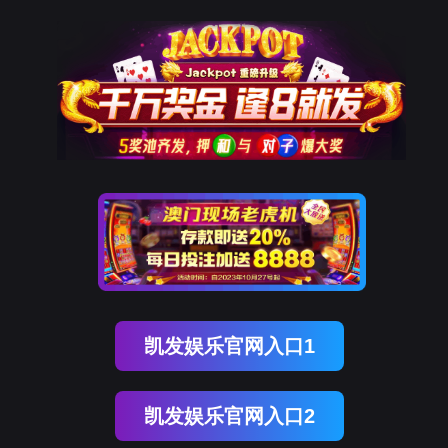
凯发娱乐官网入口1
凯发娱乐官网入口2